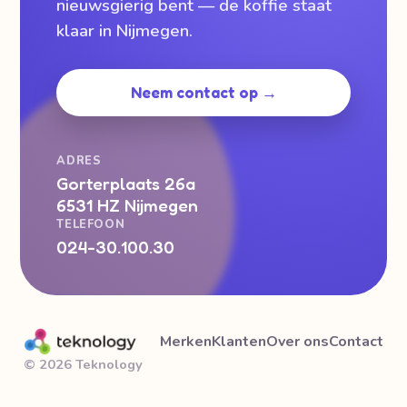
nieuwsgierig bent — de koffie staat
klaar in Nijmegen.
Neem contact op →
ADRES
Gorterplaats 26a
6531 HZ Nijmegen
TELEFOON
024-30.100.30
Merken
Klanten
Over ons
Contact
© 2026 Teknology