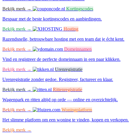
Bekijk merk →
Kortingscodes
Bespaar met de beste kortingscodes en aanbiedingen.
Bekijk merk →
Hosting
Razendsnelle, betrouwbare hosting met een team dat je écht kent.
Bekijk merk →
Domeinnamen
Vind en registreer de perfecte domeinnaam in een paar klikken.
Bekijk merk →
Urenregistratie
Urenregistratie zonder gedoe. Registreer, factureer en klaar.
Bekijk merk →
Rittenregistratie
Wagenpark en ritten altijd op orde — online en overzichtelijk.
Bekijk merk →
Woningplatform
Het slimme platform om een woning te vinden, kopen en verkopen.
Bekijk merk →