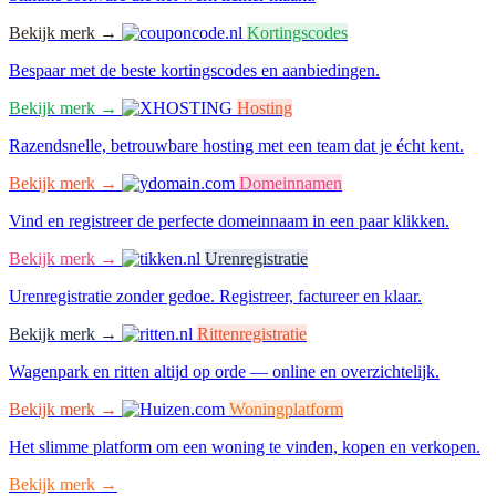
Bekijk merk →
Kortingscodes
Bespaar met de beste kortingscodes en aanbiedingen.
Bekijk merk →
Hosting
Razendsnelle, betrouwbare hosting met een team dat je écht kent.
Bekijk merk →
Domeinnamen
Vind en registreer de perfecte domeinnaam in een paar klikken.
Bekijk merk →
Urenregistratie
Urenregistratie zonder gedoe. Registreer, factureer en klaar.
Bekijk merk →
Rittenregistratie
Wagenpark en ritten altijd op orde — online en overzichtelijk.
Bekijk merk →
Woningplatform
Het slimme platform om een woning te vinden, kopen en verkopen.
Bekijk merk →