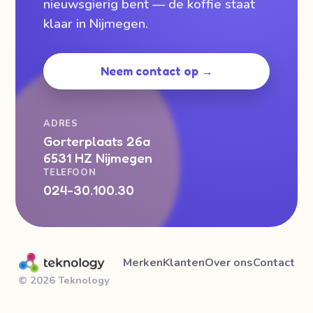
nieuwsgierig bent — de koffie staat
klaar in Nijmegen.
Neem contact op →
ADRES
Gorterplaats 26a
6531 HZ Nijmegen
TELEFOON
024-30.100.30
Merken
Klanten
Over ons
Contact
© 2026 Teknology