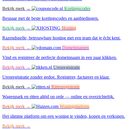
Bekijk merk →
Kortingscodes
Bespaar met de beste kortingscodes en aanbiedingen.
Bekijk merk →
Hosting
Razendsnelle, betrouwbare hosting met een team dat je écht kent.
Bekijk merk →
Domeinnamen
Vind en registreer de perfecte domeinnaam in een paar klikken.
Bekijk merk →
Urenregistratie
Urenregistratie zonder gedoe. Registreer, factureer en klaar.
Bekijk merk →
Rittenregistratie
Wagenpark en ritten altijd op orde — online en overzichtelijk.
Bekijk merk →
Woningplatform
Het slimme platform om een woning te vinden, kopen en verkopen.
Bekijk merk →