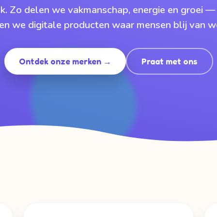
k. Zo delen we vakmanschap, energie en groei —
n we digitale producten waar mensen blij van w
Ontdek onze merken →
Praat met ons