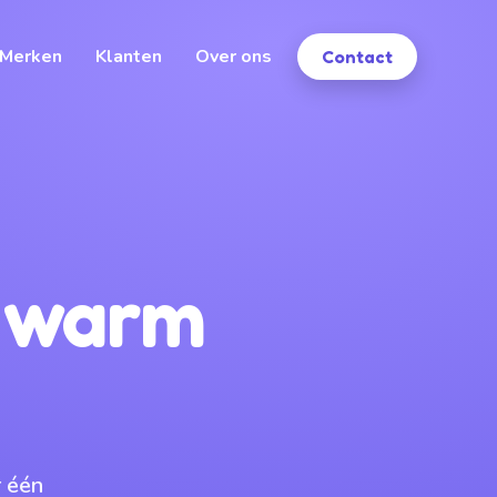
Merken
Klanten
Over ons
Contact
n warm
 één