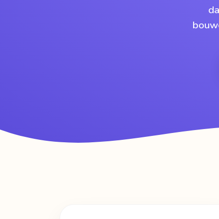
da
bouwe