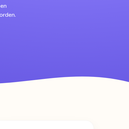
 en
orden.