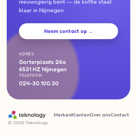
nieuwsgierig bent — de koffie staat
klaar in Nijmegen.
Neem contact op →
ADRES
Gorterplaats 26a
6531 HZ Nijmegen
TELEFOON
024-30.100.30
Merken
Klanten
Over ons
Contact
© 2026 Teknology