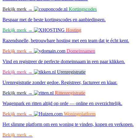
Bekijk merk →
Kortingscodes
Bespaar met de beste kortingscodes en aanbiedingen.
Bekijk merk →
Hosting
Razendsnelle, betrouwbare hosting met een team dat je écht kent.
Bekijk merk →
Domeinnamen
Vind en registreer de perfecte domeinnaam in een paar klikken.
Bekijk merk →
Urenregistratie
Urenregistratie zonder gedoe. Registreer, factureer en klaar.
Bekijk merk →
Rittenregistratie
Wagenpark en ritten altijd op orde — online en overzichtelijk.
Bekijk merk →
Woningplatform
Het slimme platform om een woning te vinden, kopen en verkopen.
Bekijk merk →