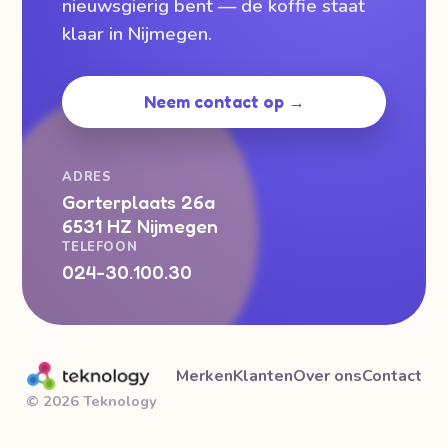
nieuwsgierig bent — de koffie staat
klaar in Nijmegen.
Neem contact op →
ADRES
Gorterplaats 26a
6531 HZ Nijmegen
TELEFOON
024-30.100.30
Merken
Klanten
Over ons
Contact
© 2026 Teknology