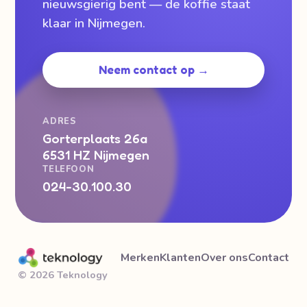
nieuwsgierig bent — de koffie staat
klaar in Nijmegen.
Neem contact op →
ADRES
Gorterplaats 26a
6531 HZ Nijmegen
TELEFOON
024-30.100.30
Merken
Klanten
Over ons
Contact
© 2026 Teknology