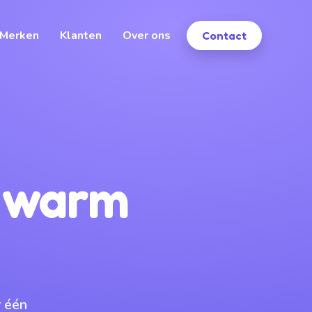
Merken
Klanten
Over ons
Contact
n warm
 één