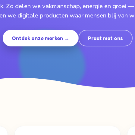
k. Zo delen we vakmanschap, energie en groei —
n we digitale producten waar mensen blij van w
Ontdek onze merken →
Praat met ons