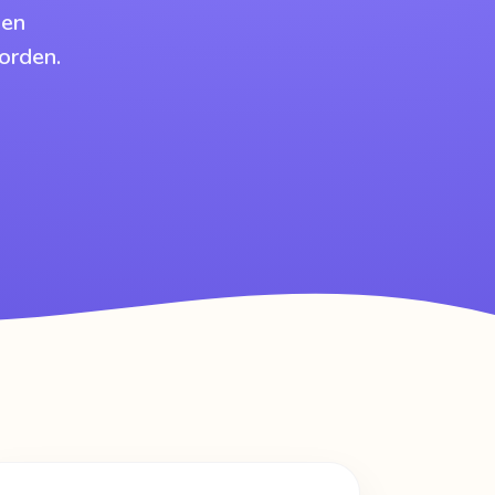
 en
orden.