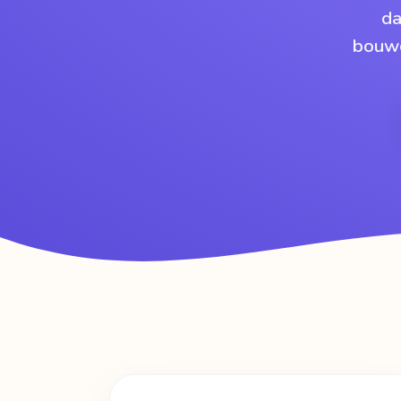
da
bouwe