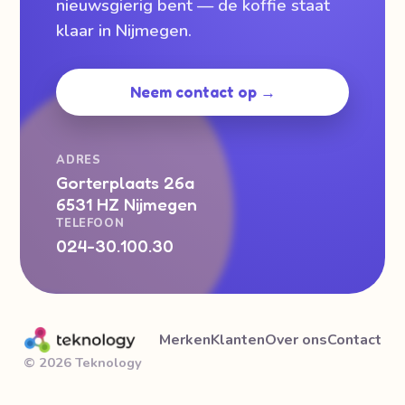
nieuwsgierig bent — de koffie staat
klaar in Nijmegen.
Neem contact op →
ADRES
Gorterplaats 26a
6531 HZ Nijmegen
TELEFOON
024-30.100.30
Merken
Klanten
Over ons
Contact
© 2026 Teknology