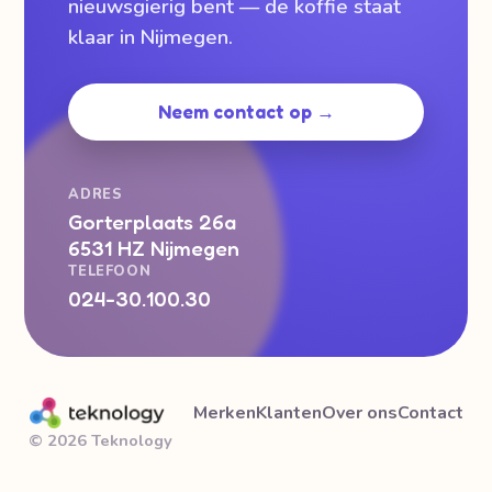
nieuwsgierig bent — de koffie staat
klaar in Nijmegen.
Neem contact op →
ADRES
Gorterplaats 26a
6531 HZ Nijmegen
TELEFOON
024-30.100.30
Merken
Klanten
Over ons
Contact
© 2026 Teknology